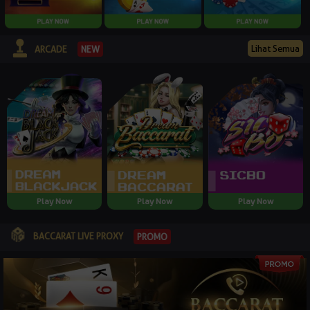
Lihat Semua
NEW
ARCADE
Play Now
Play Now
Play Now
BACCARAT LIVE PROXY
PROMO