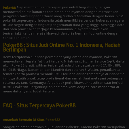
siap membantu anda kapan pun untuk bergabung dengan
Poker88
mendaftarkan diri kalian secara aman dan nyaman dengan memastikan
pengisian formulir pendaftaran yang sudah disediakan dengan benar. Situs
poker88 terpercaya di Indonesia telah memiliki server dari beberapa negara
di luar negeri dengan tingkat pengamanan data yang tinggi, sehingga data
dari para player akan terjaga keamanannya, player tentunya akan
bertransaksi tanpa merasa khawatir dan bisa bermain judi online dengan
santai dan aman.
Poker88 : Situs Judi Online No. 1 Indonesia, Hadiah
Berlimpah
Demi terciptanya suasana permainan yang aman dan nyaman, Poker88
menyediakan segala fasilitas terbaik. Misalnya customer service 24/7, daftar
akun Poker88 gratis, pilihan terbanyak ada di berbagai bank (BCA, BNI, BRI,
BII, CIMB Niaga, Danamon dan Mandiri) dan setoran E-Wallet, penarikan tak
terbatas serta promosi menarik. Situs taruhan online terpercaya di Indonesia
ini juga dilatih untuk tetap profesional dan ramah saat melayani pelanggan
selama 24 jam. Karenanya, Anda tidak perlu khawatir kesulitan saat berjudi
di situs Poker88. Bergabunglah bersama kami dengan cara mendaftar di
menu daftar yang sudah tertera.
FAQ - Situs Terpercaya Poker88
Amankah Bermain Di Situs Poker88?
Sangatlah aman bermain di judi online Poker88, Karena Poker88 merupakan