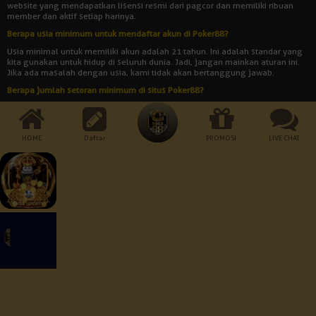
website yang mendapatkan lisensi resmi dari pagcor dan memiliki ribuan
member dan aktif setiap harinya.
Berapa usia minimum untuk mendaftar akun di Poker88?
Usia minimal untuk memiliki akun adalah 21 tahun. Ini adalah standar yang
kita gunakan untuk hidup di seluruh dunia. Jadi, jangan mainkan aturan ini.
Jika ada masalah dengan usia, kami tidak akan bertanggung jawab.
Berapa jumlah setoran minimum di situs Poker88?
Jumlah setoran minimum adalah Rp 10.000. Bukankah itu rendah? Dengan
uang yang begitu banyak, Anda bisa memainkan semua jenis permainan
yang disediakan oleh agen judi online POKER88.
HOME
Daftar
PROMOSI
LIVE CHAT
Cara Pembayaran:
Dukungan Perangkat :
Keamanan Terjamin :
© 2026 Poker88. All Rights Reserved | 18+