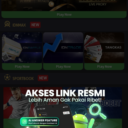
Play Now
NEW
IDNMAX
Play Now
Play Now
Play Now
NEW
SPORTBOOK