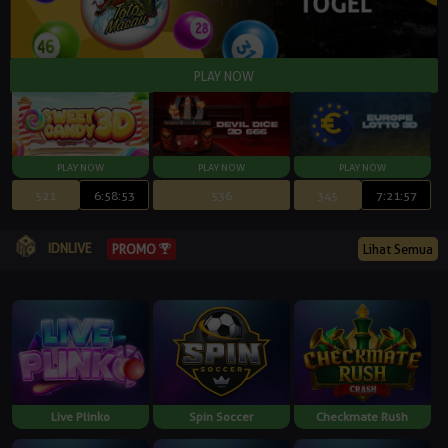
521
6:58:52
536
345
7:21:56
IDNLIVE
Lihat Semua
PROMO
Live Plinko
Spin Soccer
Checkmate Rush