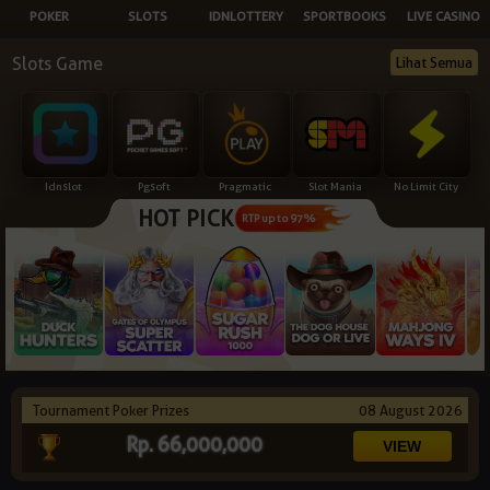
POKER
SLOTS
IDNLOTTERY
SPORTBOOKS
LIVE CASINO
NEW
Slots Game
Lihat Semua
TANGKAS
RTP
DEPOSIT
WITHDRAW
Idnslot
Pgsoft
Pragmatic
Slot Mania
No Limit City
HOT PICK
PROMOSI
RTP up to 97%
DOWNLOAD
REFERRAL
JACKPOT
Tournament Poker Prizes
08 August 2026
VIP MEMBER
Rp. 66,000,000
HUBUNGI KAMI